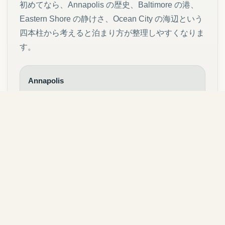
初めてなら、Annapolis の歴史、Baltimore の港、
Eastern Shore の静けさ、Ocean City の海辺という
四本柱から考えると泊まり方が整理しやすくなりま
す。
Annapolis
歴史的な町に泊まり、歩いて州都を味わう。
Baltimore
夜景、水辺、都市の厚みを宿ごと引き受ける。
Eastern Shore
水辺の庭、静かな湾、余白の多い朝に寄る。