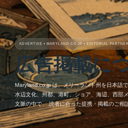
ADVERTISE • MARYLAND.CO.JP • EDITORIAL PARTNE
広告掲載に
Maryland.co.jp は、メリーランド州を
水辺文化、州都、港町、ショア、海辺、西部
文脈の中で、 読者に合った提携・掲載のご相